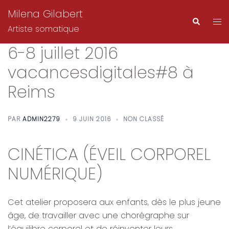
Aller
Milena Gilabert
au
Ouvr
Recherch
Artiste somatique
contenu
le
6-8 juillet 2016
me
vacancesdigitales#8 à
Reims
PAR
ADMIN2279
9 JUIN 2016
NON CLASSÉ
CINÉTICA (ÉVEIL CORPOREL
NUMÉRIQUE)
Cet atelier proposera aux enfants, dès le plus jeune
âge, de travailler avec une chorégraphe sur
l’équilibre corporel et de réinventer leurs