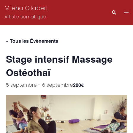
Aller
Milena Gilabert
au
Ouvr
Recherch
Artiste somatique
contenu
le
me
« Tous les Évènements
Stage intensif Massage
Ostéothaï
5 septembre
-
6 septembre
200€